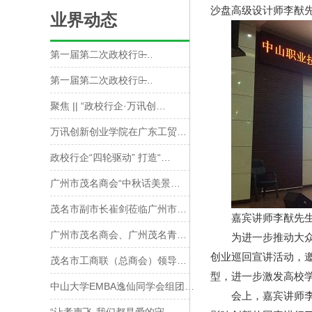
沙盘高级设计师李猷先
业界动态
第一届第二次政校行企̶…
第一届第二次政校行企̶…
聚焦 || “政校行企·万讯创…
万讯创新创业学院在广东工贸…
政校行企“四轮驱动” 打造“…
广州市茂名商会“中秋话美景…
茂名市副市长崔剑莅临广州市…
嘉宾讲师李猷先
广州市茂名商会、广州茂名青…
为进一步推动大
创业巡回宣讲活动，
茂名市工商联（总商会）领导…
型，进一步激发高校
中山大学EMBA逸仙同学会组团…
会上，嘉宾讲师