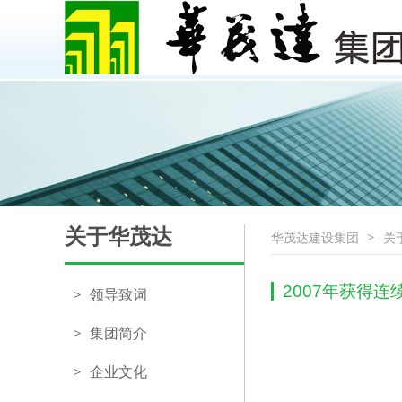
关于华茂达
华茂达建设集团
>
关
2007年获得
领导致词
>
集团简介
>
企业文化
>