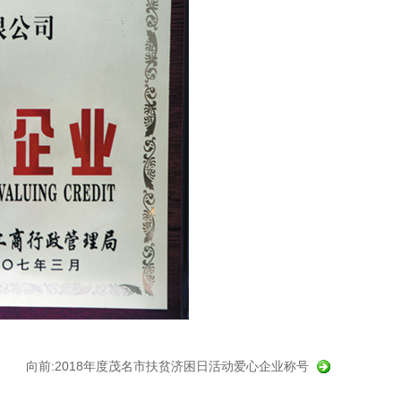
向前:2018年度茂名市扶贫济困日活动爱心企业称号