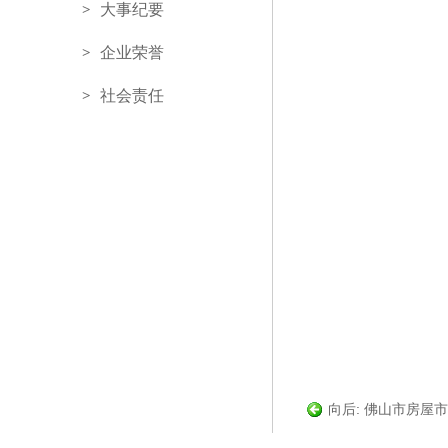
大事纪要
>
企业荣誉
>
社会责任
>
向后: 佛山市房屋