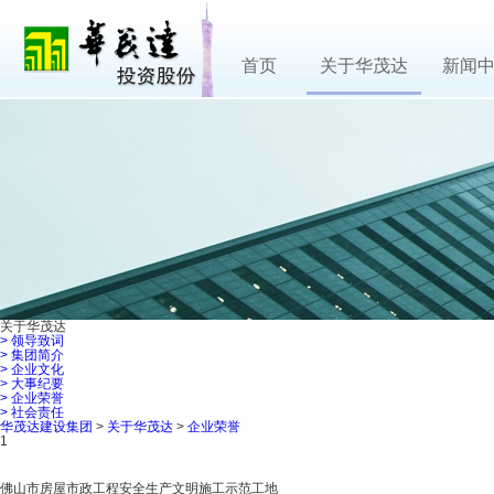
首页
关于华茂达
新闻
关于华茂达
>
领导致词
>
集团简介
>
企业文化
>
大事纪要
>
企业荣誉
>
社会责任
华茂达建设集团
>
关于华茂达
>
企业荣誉
1
佛山市房屋市政工程安全生产文明施工示范工地