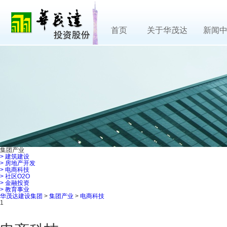
首页
关于华茂达
新闻
集团产业
>
建筑建设
>
房地产开发
>
电商科技
>
社区O2O
>
金融投资
>
教育事业
华茂达建设集团
>
集团产业
>
电商科技
1